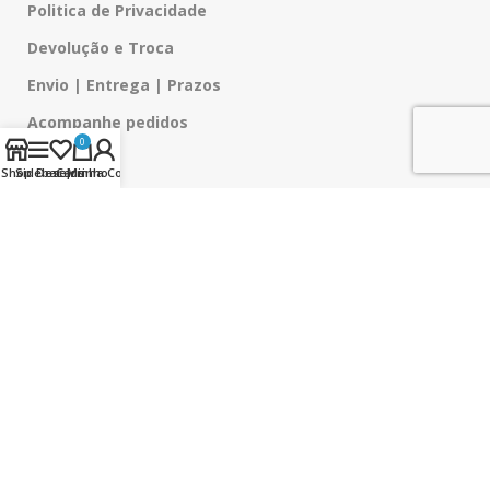
Politica de Privacidade
Devolução e Troca
Envio | Entrega | Prazos
Acompanhe pedidos
0
Shop
Sidebar
Desejos
Carrinho
Minha Conta
Siga-nos
SUPORTE
Prazo de entrega
Tipos de Chuteiras
Cuidado com o manto
Tabela de Tamanhos
Contato