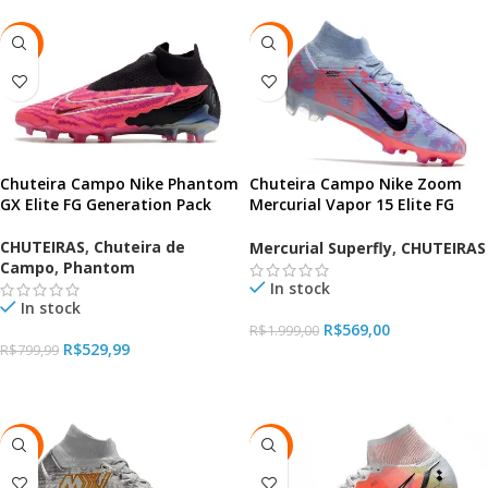
-34%
-72%
Chuteira Campo Nike Phantom
Chuteira Campo Nike Zoom
GX Elite FG Generation Pack
Mercurial Vapor 15 Elite FG
(cópia)
CHUTEIRAS
,
Chuteira de
Mercurial Superfly
,
CHUTEIRAS
Campo
,
Phantom
In stock
In stock
R$
569,00
R$
1.999,00
R$
529,99
R$
799,99
VER OPÇÕES
VER OPÇÕES
-72%
-72%