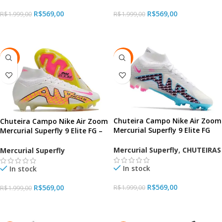
R$
569,00
R$
569,00
R$
1.999,00
R$
1.999,00
VER OPÇÕES
VER OPÇÕES
-72%
-72%
Chuteira Campo Nike Air Zoom
Chuteira Campo Nike Air Zoom
Mercurial Superfly 9 Elite FG
Mercurial Superfly 9 Elite FG –
Branco White Brue
White Yellow
Mercurial Superfly
,
CHUTEIRAS
Mercurial Superfly
In stock
In stock
R$
569,00
R$
569,00
R$
1.999,00
R$
1.999,00
VER OPÇÕES
VER OPÇÕES