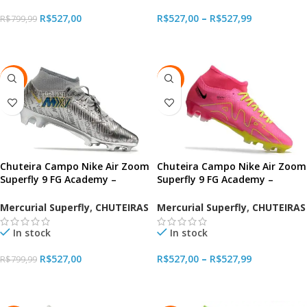
R$
527,00
R$
527,00
–
R$
527,99
R$
799,99
VER OPÇÕES
VER OPÇÕES
-34%
-34%
Chuteira Campo Nike Air Zoom
Chuteira Campo Nike Air Zoom
Superfly 9 FG Academy –
Superfly 9 FG Academy –
Especial
Luminous
Mercurial Superfly
,
CHUTEIRAS
Mercurial Superfly
,
CHUTEIRAS
In stock
In stock
R$
527,00
R$
527,00
–
R$
527,99
R$
799,99
VER OPÇÕES
VER OPÇÕES