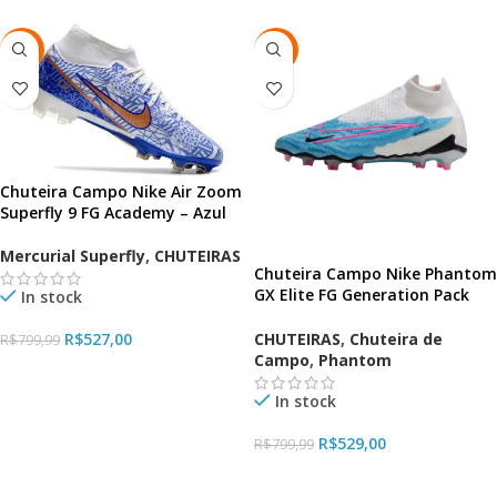
-34%
-34%
Chuteira Campo Nike Air Zoom
Superfly 9 FG Academy – Azul
Mercurial Superfly
,
CHUTEIRAS
Chuteira Campo Nike Phantom
GX Elite FG Generation Pack
In stock
Branco Azul
R$
527,00
CHUTEIRAS
,
Chuteira de
R$
799,99
Campo
,
Phantom
VER OPÇÕES
In stock
R$
529,00
R$
799,99
VER OPÇÕES