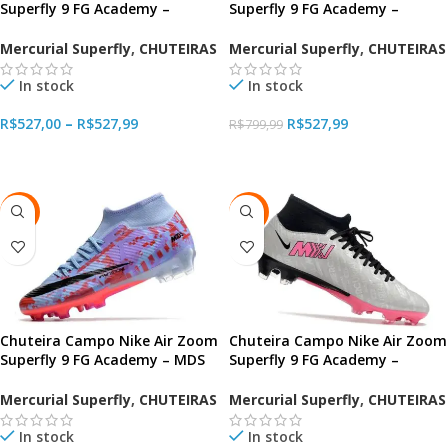
Superfly 9 FG Academy –
Superfly 9 FG Academy –
Blackout
Bonded Pack
Mercurial Superfly
,
CHUTEIRAS
Mercurial Superfly
,
CHUTEIRAS
In stock
In stock
R$
527,00
–
R$
527,99
R$
527,99
R$
799,99
VER OPÇÕES
VER OPÇÕES
-34%
-34%
Chuteira Campo Nike Air Zoom
Chuteira Campo Nike Air Zoom
Superfly 9 FG Academy – MDS
Superfly 9 FG Academy –
006
Special
Mercurial Superfly
,
CHUTEIRAS
Mercurial Superfly
,
CHUTEIRAS
In stock
In stock