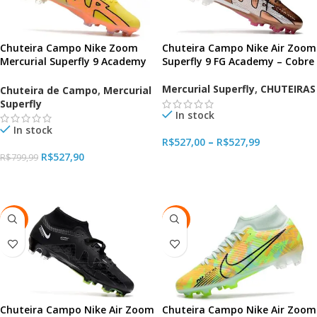
Chuteira Campo Nike Zoom
Chuteira Campo Nike Air Zoom
Mercurial Superfly 9 Academy
Superfly 9 FG Academy – Cobre
FG Amarela
Mercurial Superfly
,
CHUTEIRAS
Chuteira de Campo
,
Mercurial
Superfly
In stock
In stock
R$
527,00
–
R$
527,99
R$
527,90
R$
799,99
VER OPÇÕES
VER OPÇÕES
-34%
-34%
Chuteira Campo Nike Air Zoom
Chuteira Campo Nike Air Zoom