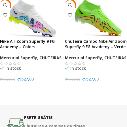
-34%
-34%
Nike Air Zoom Superfly 9 FG
Chuteira Campo Nike Air Zoom
Academy – Colors
Superfly 9 FG Academy – Verde
Mercurial Superfly
,
CHUTEIRAS
Mercurial Superfly
,
CHUTEIRAS
In stock
In stock
R$
527,00
R$
527,00
R$
799,99
R$
799,99
VER OPÇÕES
VER OPÇÕES
FRETE GRÁTIS
Chuteiras e camisas de times