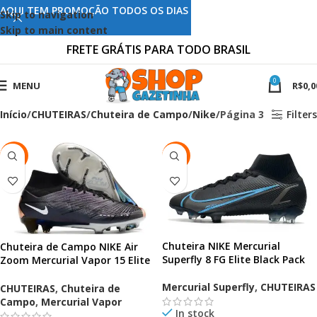
AQUI TEM PROMOÇÃO TODOS OS DIAS
Skip to navigation
Skip to main content
FRETE GRÁTIS PARA TODO BRASIL
0
MENU
R$
0,0
Início
CHUTEIRAS
Chuteira de Campo
Nike
Página 3
Filters
-55%
-75%
Chuteira NIKE Mercurial
Chuteira de Campo NIKE Air
Superfly 8 FG Elite Black Pack
Zoom Mercurial Vapor 15 Elite
FG Preta
Mercurial Superfly
,
CHUTEIRAS
CHUTEIRAS
,
Chuteira de
Campo
,
Mercurial Vapor
In stock