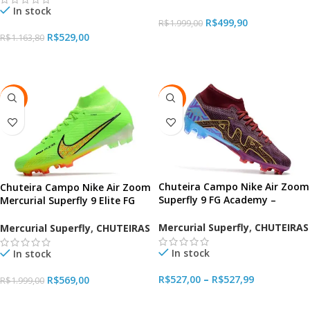
In stock
R$
499,90
R$
1.999,00
R$
529,00
R$
1.163,80
VER OPÇÕES
VER OPÇÕES
-72%
-34%
Chuteira Campo Nike Air Zoom
Chuteira Campo Nike Air Zoom
Superfly 9 FG Academy –
Mercurial Superfly 9 Elite FG
Mbappe
Green
Mercurial Superfly
,
CHUTEIRAS
Mercurial Superfly
,
CHUTEIRAS
In stock
In stock
R$
527,00
–
R$
527,99
R$
569,00
R$
1.999,00
VER OPÇÕES
VER OPÇÕES