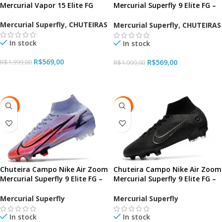
Mercurial Superfly 9 Elite FG –
Mercurial Vapor 15 Elite FG
White Orange
Mercurial Superfly
,
CHUTEIRAS
Mercurial Superfly
,
CHUTEIRAS
In stock
In stock
R$
569,00
R$
569,00
R$
1.999,00
R$
1.999,00
VER OPÇÕES
VER OPÇÕES
-72%
-72%
Chuteira Campo Nike Air Zoom
Chuteira Campo Nike Air Zoom
Mercurial Superfly 9 Elite FG –
Mercurial Superfly 9 Elite FG –
Purple
Black
Mercurial Superfly
Mercurial Superfly
In stock
In stock