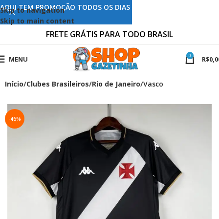
AQUI TEM PROMOÇÃO TODOS OS DIAS
Skip to navigation
Skip to main content
FRETE GRÁTIS PARA TODO BRASIL
0
MENU
R$
0,0
Início
Clubes Brasileiros
Rio de Janeiro
Vasco
-46%