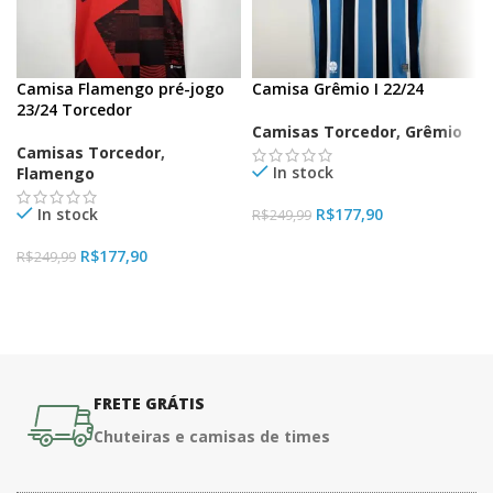
Camisa Flamengo pré-jogo
Camisa Grêmio I 22/24
23/24 Torcedor
Camisas Torcedor
,
Grêmio
Camisas Torcedor
,
In stock
Flamengo
In stock
R$
177,90
R$
249,99
VER OPÇÕES
R$
177,90
R$
249,99
VER OPÇÕES
FRETE GRÁTIS
Chuteiras e camisas de times